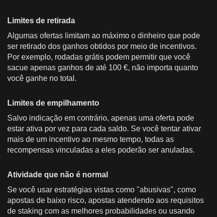
Limites de retirada
Algumas ofertas limitam ao máximo o dinheiro que pode
ser retirado dos ganhos obtidos por meio de incentivos.
Por exemplo, rodadas grátis podem permitir que você
sacue apenas ganhos de até 100 €, não importa quanto
você ganhe no total.
Limites de empilhamento
Salvo indicação em contrário, apenas uma oferta pode
estar ativa por vez para cada saldo. Se você tentar ativar
mais de um incentivo ao mesmo tempo, todas as
recompensas vinculadas a eles poderão ser anuladas.
Atividade que não é normal
Se você usar estratégias vistas como "abusivas", como
apostas de baixo risco, apostas atendendo aos requisitos
de staking com as melhores probabilidades ou usando