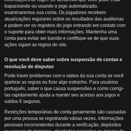
trapaceando ou usando o jogo automatizado,
examinaremos sua conta. Os jogadores recebem
atualizações regulares sobre os resultados das auditorias
e podem ver os registros do jogo entrando em contato com
o suporte para obter mais informações. Mantenha uma
conta para evitar ser banido e certifique-se de que suas
ações sigam as regras do site.
O que você deve saber sobre suspensão de contas e
resolução de disputas
Pode haver problemas com o status da sua conta se você
quebrar as regras ou fizer algo estranho. Para usuários
português, saber o que causa suspensões e como corrigi-
las rapidamente ajuda a manter seu acesso aos jogos e
saldos € seguros.
Restrições temporárias de conta geralmente são causadas
por uma pessoa se registrando várias vezes, informações
pessoais inconsistentes durante a verificação, depósitos