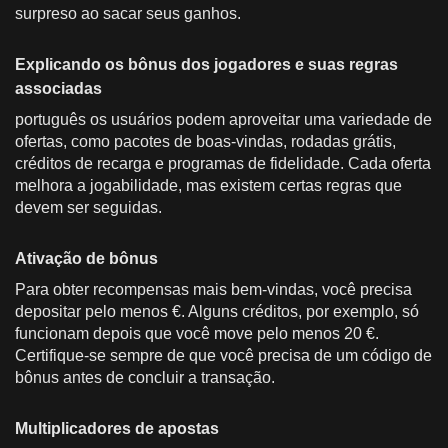
surpreso ao sacar seus ganhos.
Explicando os bônus dos jogadores e suas regras
associadas
português os usuários podem aproveitar uma variedade de
ofertas, como pacotes de boas-vindas, rodadas grátis,
créditos de recarga e programas de fidelidade. Cada oferta
melhora a jogabilidade, mas existem certas regras que
devem ser seguidas.
Ativação de bônus
Para obter recompensas mais bem-vindas, você precisa
depositar pelo menos €. Alguns créditos, por exemplo, só
funcionam depois que você move pelo menos 20 €.
Certifique-se sempre de que você precisa de um código de
bônus antes de concluir a transação.
Multiplicadores de apostas