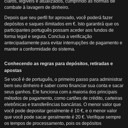
claros, legíveis e atualizados, cumprindo as normas de
combate à lavagem de dinheiro.
Depois que seu perfil for aprovado, você poderá fazer
depósitos e saques ilimitados em €. Isto garantirá que os
participantes português possam aceder aos fundos de
forma legal e segura. Conclua a verificação
antecipadamente para evitar interrupções de pagamento e
manter a conformidade do sistema.
Conhecendo as regras para depósitos, retiradas e
apostas
Se você é de português, o primeiro passo para administrar
bem seu dinheiro é saber como financiar sua conta e sacar
seus ganhos. Ele funciona com a maioria dos principais
métodos de pagamento, como cartões de crédito, carteiras
eletrônicas e transferências bancárias. O menor valor que
você pode depositar geralmente é 10 €, e o menor valor
que você pode sacar geralmente é 20 €. Verifique sempre
os tempos de processamento, pois os depósitos