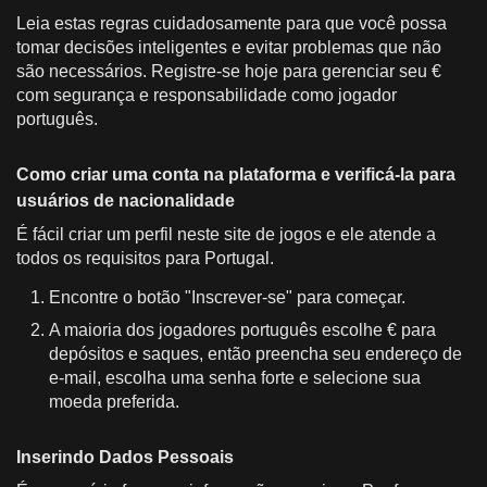
Leia estas regras cuidadosamente para que você possa
tomar decisões inteligentes e evitar problemas que não
são necessários. Registre-se hoje para gerenciar seu €
com segurança e responsabilidade como jogador
português.
Como criar uma conta na plataforma e verificá-la para
usuários de nacionalidade
É fácil criar um perfil neste site de jogos e ele atende a
todos os requisitos para Portugal.
Encontre o botão "Inscrever-se" para começar.
A maioria dos jogadores português escolhe € para
depósitos e saques, então preencha seu endereço de
e-mail, escolha uma senha forte e selecione sua
moeda preferida.
Inserindo Dados Pessoais